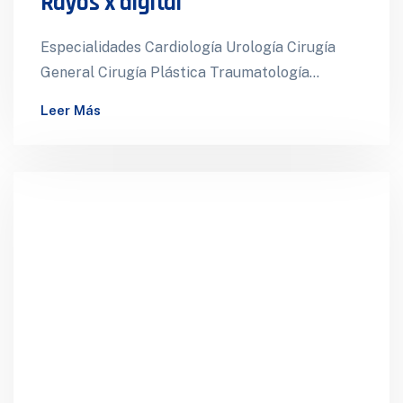
Rayos x digital
Especialidades Cardiología Urología Cirugía
General Cirugía Plástica Traumatología
Ecografía 4d Salas de cirugía Hospitalización
Leer Más
Ginecología Gastroenterología Cirugía
Cardiovascular Neurocirugía Medicina…