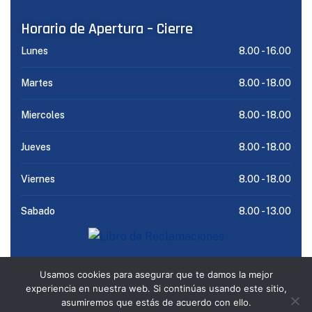
Horario de Apertura – Cierre
Lunes
8.00 -
16.00
Martes
8.00 -
18.00
Miercoles
8.00 -
18.00
Jueves
8.00 -
18.00
Viernes
8.00 -
18.00
Sabado
8.00 -
13.00
Usamos cookies para asegurar que te damos la mejor
experiencia en nuestra web. Si continúas usando este sitio,
@ 2025 Clínica Santa Beatriz by
Bluedesk
asumiremos que estás de acuerdo con ello.