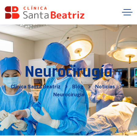
Neurocirugía
Clínica Santa Beatriz
Blog
Noticias
Neurocirugía