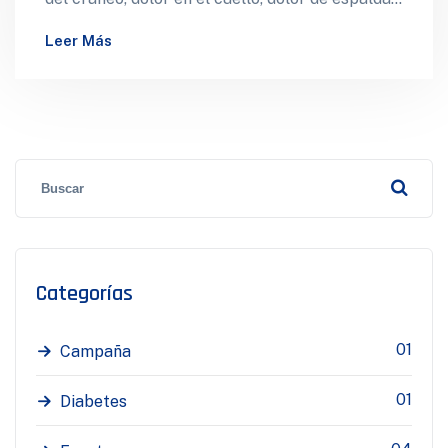
debilidad en brazos y…
Leer Más
Categorías
01
Campaña
01
Diabetes