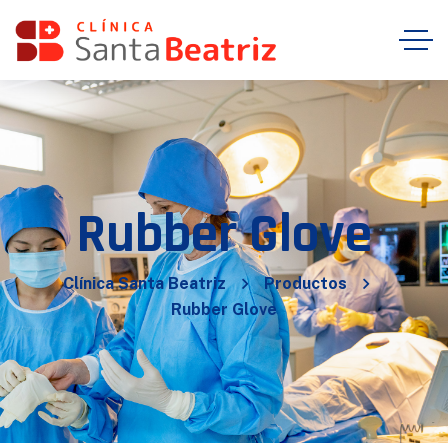
Rubber Glove
Clínica Santa Beatriz
Productos
Rubber Glove