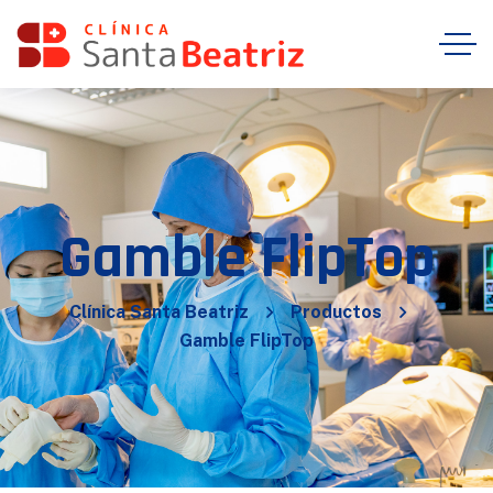
Gamble FlipTop
Clínica Santa Beatriz
Productos
Gamble FlipTop